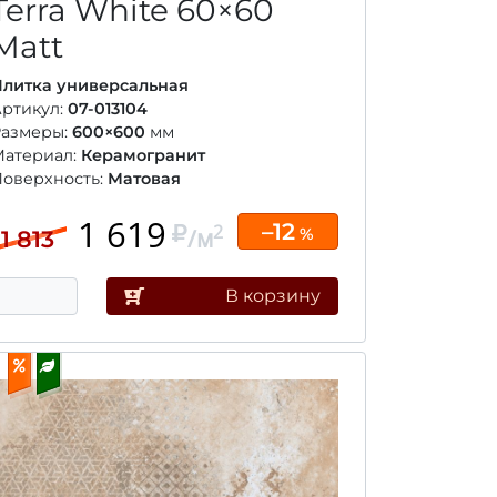
Terra White
60×60
Matt
литка универсальная
ртикул:
07-013104
Размеры:
600×600
мм
Материал:
Керамогранит
оверхность:
Матовая
1 619
–12
2
/м
%
1 813
В корзину