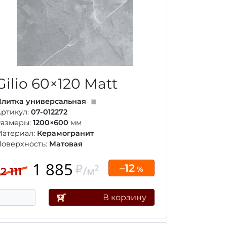
Gilio
60×120
Matt
литка универсальная
ртикул:
07-012272
Размеры:
1200×600
мм
Материал:
Керамогранит
оверхность:
Матовая
1 885
–12
2
/м
%
2 111
В корзину