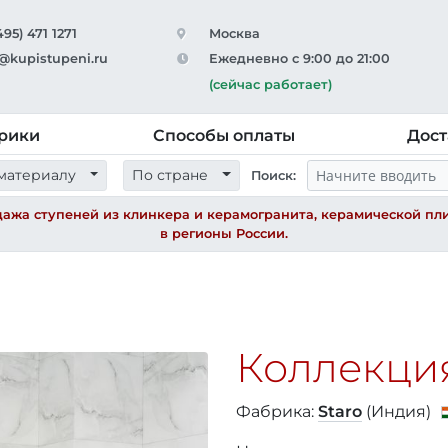
495) 471 1271
Москва
@kupistupeni.ru
Ежедневно с 9:00 до 21:00
(сейчас работает)
рики
Способы оплаты
Дост
материалу
По стране
Поиск:
ажа ступеней из клинкера и керамогранита, керамической пли
в регионы России.
Коллекция 
Фабрика:
Staro
(Индия)