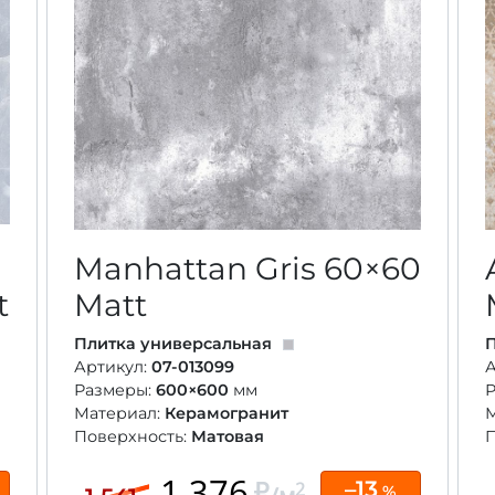
Manhattan Gris
60×60
t
Matt
Плитка универсальная
П
Артикул:
07-013099
А
Размеры:
600×600
мм
Материал:
Керамогранит
Поверхность:
Матовая
П
1 376
–13
2
%