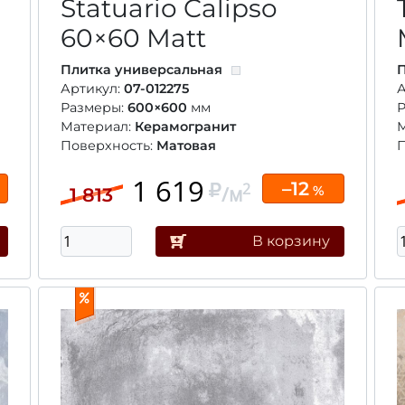
Statuario Calipso
60×60
Matt
Плитка универсальная
П
Артикул:
07-012275
А
Размеры:
600×600
мм
Материал:
Керамогранит
Поверхность:
Матовая
П
1 619
–12
2
/м
%
1 813
В корзину