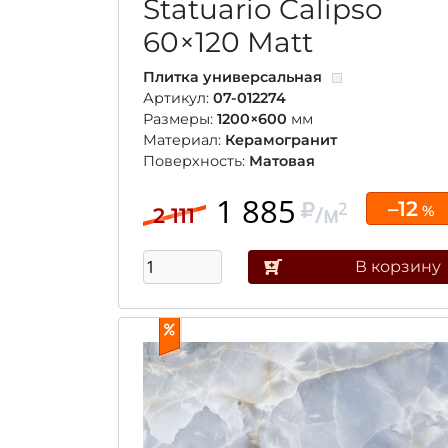
Statuario Calipso
60×120
Matt
Плитка универсальная
Артикул:
07-012274
Размеры:
1200×600
мм
Материал:
Керамогранит
Поверхность:
Матовая
1 885
–12
2
/м
%
2 111
В корзину