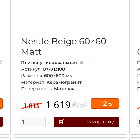
Nestle Beige
60×60
Matt
Плитка универсальная
П
Артикул:
07-013100
А
Размеры:
600×600
мм
Материал:
Керамогранит
Поверхность:
Матовая
П
1 619
–12
2
/м
%
1 813
В корзину