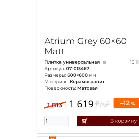
Atrium Grey
60×60
Matt
Плитка универсальная
10
Артикул:
07-013467
Размеры:
600×600
мм
Материал:
Керамогранит
Поверхность:
Матовая
1 619
–12
2
/м
%
1 813
В корзину