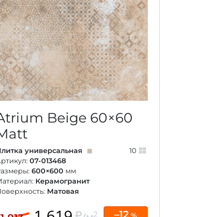
Atrium Beige
60×60
Matt
литка универсальная
10
ртикул:
07-013468
Размеры:
600×600
мм
Материал:
Керамогранит
оверхность:
Матовая
1 619
–12
2
%