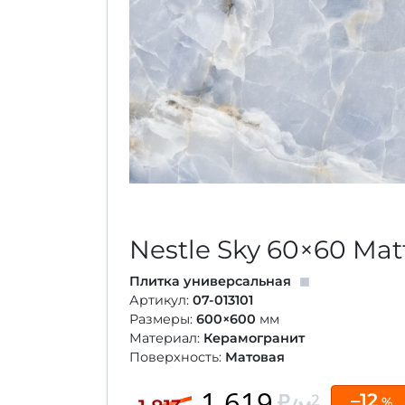
Nestle Sky
60×60
Mat
Плитка универсальная
Артикул:
07-013101
Размеры:
600×600
мм
Материал:
Керамогранит
Поверхность:
Матовая
1 619
–12
2
%