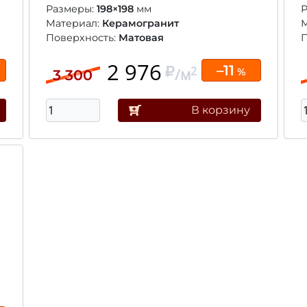
Размеры:
198×198
мм
Материал:
Керамогранит
Поверхность:
Матовая
П
2 976
–11
2
/м
%
3 300
В корзину