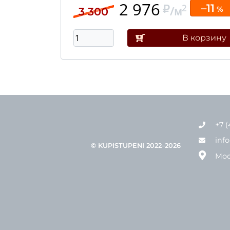
2 976
–11
2
/м
%
3 300
В корзину
+7 (
inf
© KUPISTUPENI 2022–2026
Мос