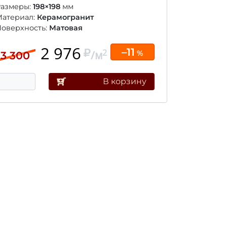
Размеры:
198×198
мм
Материал:
Керамогранит
оверхность:
Матовая
2 976
–11
2
/м
%
3 300
В корзину