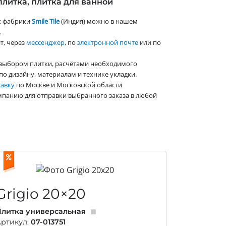
плитка, плитка для ванной
t фабрики
Smile Tile
(Индия) можно в нашем
.
т, через
мессенджер
, по
электронной почте
или по
выбором плитки, расчётами необходимого
по дизайну, материалам и технике укладки.
тавку
по Москве и Московской области
мпанию для отправки выбранного заказа в любой
Grigio
20×20
литка универсальная
ртикул:
07-013751