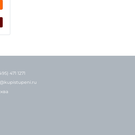
495) 471 1271
o@kupistupeni.ru
ква