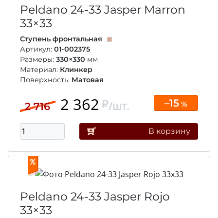
Peldano 24-33 Jasper Marron
33×33
Ступень фронтальная
Артикул:
01-002375
Размеры:
330×330
мм
Материал:
Клинкер
Поверхность:
Матовая
2 362
–15
/шт.
%
2 716
В корзину
Peldano 24-33 Jasper Rojo
33×33