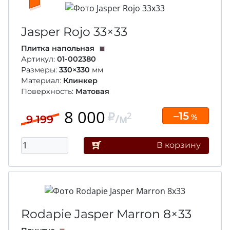
Jasper Rojo
33×33
Плитка напольная
Артикул:
01-002380
Размеры:
330×330
мм
Материал:
Клинкер
Поверхность:
Матовая
8 000
–15
2
/м
%
9 199
В корзину
Rodapie Jasper Marron
8×33