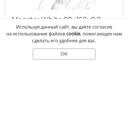
Monster White
80×160
x0,9
Используя данный сайт, вы даёте согласие
Плитка универсальная
6
на использование файлов
cookie
, помогающих нам
Артикул:
06-013175
сделать его удобнее для вас.
Размеры:
800×1600
мм
Материал:
Керамогранит
0
товар
ов
Поверхность:
Матовая
OK
0
Снято с продажи