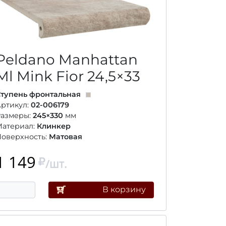
Peldano Manhattan
Ml Mink Fior
24,5×33
тупень фронтальная
ртикул:
02-006179
Размеры:
245×330
мм
Материал:
Клинкер
оверхность:
Матовая
1 149
/шт.
В корзину