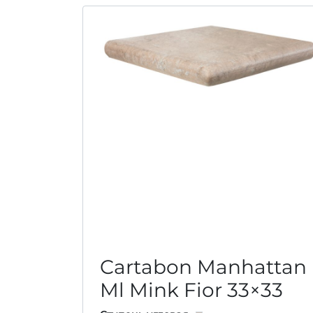
Cartabon Manhattan
Ml Mink Fior
33×33