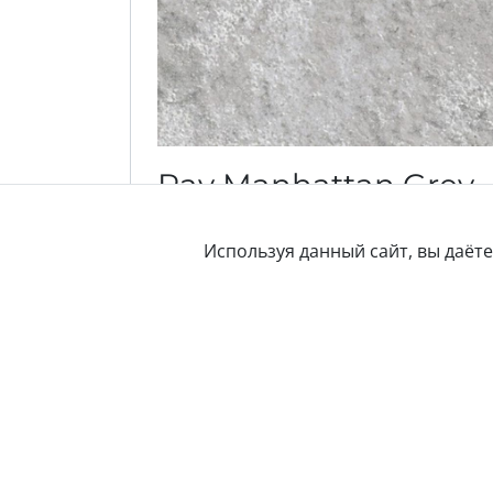
Pav Manhattan Grey
24,5×24,5
Используя данный сайт, вы даёт
Плитка напольная
Артикул:
02-006186
Размеры:
245×245
мм
Материал:
Клинкер
Поверхность:
Матовая
4 838
2
/м
В корзину