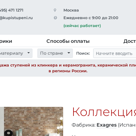
495) 471 1271
Москва
@kupistupeni.ru
Ежедневно с 9:00 до 21:00
(сейчас работает)
рики
Способы оплаты
Дост
материалу
По стране
Поиск:
ажа ступеней из клинкера и керамогранита, керамической пли
в регионы России.
Коллекци
Фабрика:
Exagres
(Испан