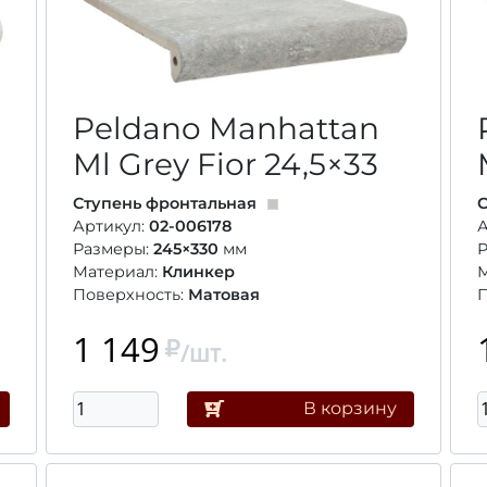
Peldano Manhattan
Ml Grey Fior
24,5×33
Ступень фронтальная
С
Артикул:
02-006178
А
Размеры:
245×330
мм
Материал:
Клинкер
Поверхность:
Матовая
П
1 149
/шт.
В корзину