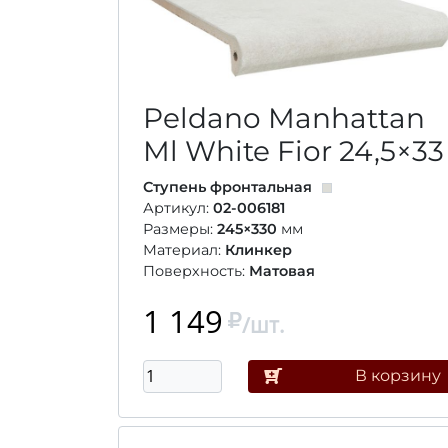
Peldano Manhattan
Ml White Fior
24,5×33
Ступень фронтальная
Артикул:
02-006181
Размеры:
245×330
мм
Материал:
Клинкер
Поверхность:
Матовая
1 149
/шт.
В корзину