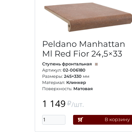
Peldano Manhattan
Ml Red Fior
24,5×33
Ступень фронтальная
Артикул:
02-006180
Размеры:
245×330
мм
Материал:
Клинкер
Поверхность:
Матовая
1 149
/шт.
В корзину