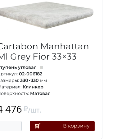
Cartabon Manhattan
Ml Grey Fior
33×33
тупень угловая
ртикул:
02-006182
Размеры:
330×330
мм
Материал:
Клинкер
оверхность:
Матовая
4 476
/шт.
В корзину