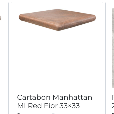
Cartabon Manhattan
Ml Red Fior
33×33