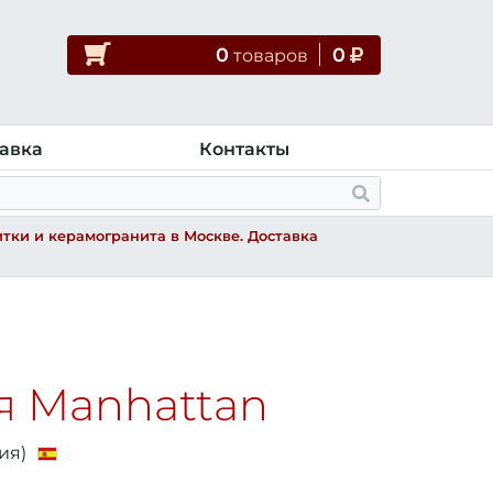
0
0
товар
ов
авка
Контакты
тки и керамогранита в Москве. Доставка
я Manhattan
ия)