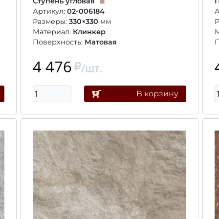
Ступень угловая
П
Артикул:
02-006184
А
Размеры:
330×330
мм
Материал:
Клинкер
Поверхность:
Матовая
П
4 476
/шт.
В корзину