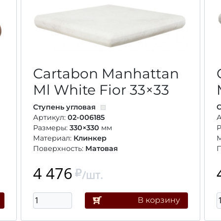
Cartabon Manhattan
Ml White Fior
33×33
Ступень угловая
С
Артикул:
02-006185
А
Размеры:
330×330
мм
Материал:
Клинкер
Поверхность:
Матовая
П
4 476
/шт.
В корзину