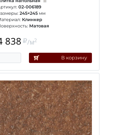
литка напольная
ртикул:
02-006189
Размеры:
245×245
мм
Материал:
Клинкер
оверхность:
Матовая
4 838
2
/м
В корзину