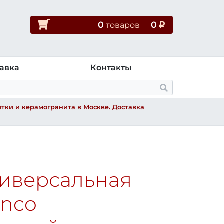
0
0
товар
ов
авка
Контакты
тки и керамогранита в Москве. Доставка
ниверсальная
anco