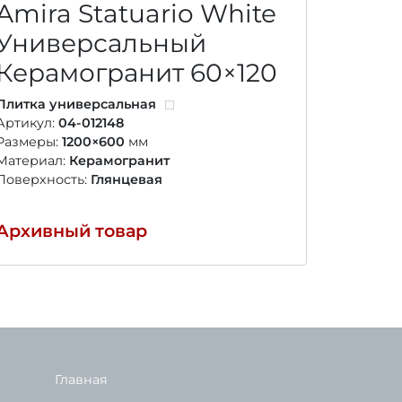
Amira Statuario White
Satuv
Универсальный
Унив
Керамогранит
60×120
Кера
Плитка универсальная
Плитка у
Артикул:
04-012148
Артикул:
Размеры:
1200×600
мм
Размеры
Материал:
Керамогранит
Материал
Поверхность:
Глянцевая
Поверхно
Архивный товар
Архивн
Главная