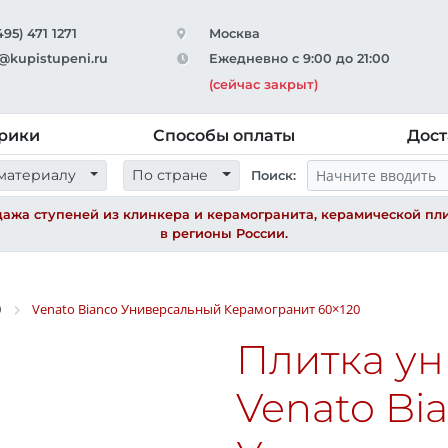
495) 471 1271
Москва
@kupistupeni.ru
Ежедневно с 9:00 до 21:00
(сейчас закрыт)
рики
Способы оплаты
Дост
материалу
По стране
Поиск:
ажа ступеней из клинкера и керамогранита, керамической пли
в регионы России.
0
Venato Bianco Универсальный Керамогранит
60×120
Плитка у
Venato Bi