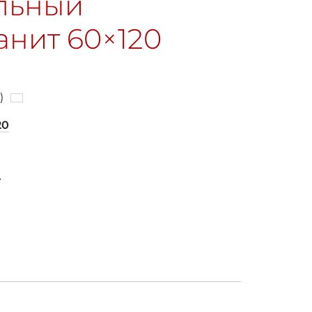
льный
анит
60×120
)
20
т