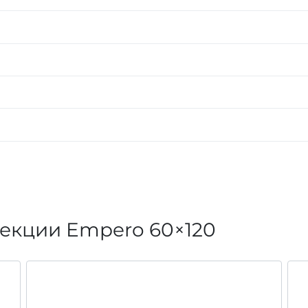
лекции Empero
60×120