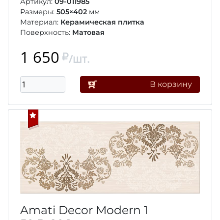
Артикул:
09-011985
Размеры:
505×402
мм
Материал:
Керамическая плитка
Поверхность:
Матовая
1 650
/шт.
В корзину
Amati Decor Modern 1