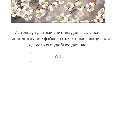
Amati Decor Sakyra 1
50,5×20,1
Используя данный сайт, вы даёте согласие
на использование файлов
cookie
, помогающих нам
Панно настенное
сделать его удобнее для вас.
Артикул:
09-006667
Размеры:
505×402
мм
0
товар
ов
Материал:
Керамическая плитка
OK
0
Поверхность:
Матовая
1 650
/комплект
В корзину