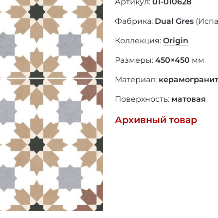
Артикул:
01-010628
Фабрика:
Dual Gres
(Исп
Коллекция:
Origin
Размеры:
450×450
мм
Материал:
керамограни
Поверхность:
матовая
Архивный товар