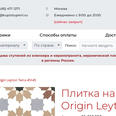
495) 471 1271
Москва
@kupistupeni.ru
Ежедневно с 9:00 до 21:00
(сейчас закрыт)
рики
Способы оплаты
Дост
материалу
По стране
Поиск:
ажа ступеней из клинкера и керамогранита, керамической пли
в регионы России.
igin Leyton Terra
45×45
Плитка н
Origin Ley