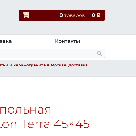
0
0
товар
ов
авка
Контакты
тки и керамогранита в Москве. Доставка
апольная
ton Terra
45×45