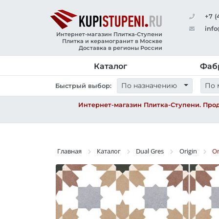
+7 (
info
Интернет-магазин Плитка-Ступени
Плитка и керамогранит в Москве
Доставка в регионы России
Каталог
Фаб
По назначению
По 
Быстрый выбор:
Интернет-магазин Плитка-Ступени. Прод
Главная
Каталог
Dual Gres
Origin
Or