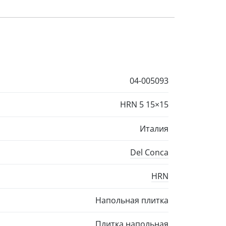
04-005093
HRN 5
15×15
Италия
Del Conca
HRN
Напольная плитка
Плитка напольная