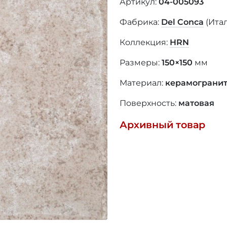
Артикул:
04-005093
Фабрика:
Del Conca
(Ита
Коллекция:
HRN
Размеры:
150×150
мм
Материал:
керамограни
Поверхность:
матовая
Архивный товар