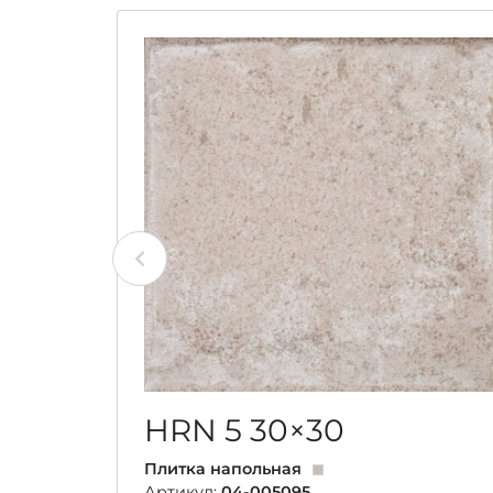
HRN 5
30×30
Плитка напольная
Артикул:
04-005095