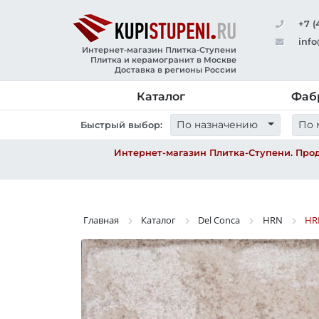
+7 (
info
Интернет-магазин Плитка-Ступени
Плитка и керамогранит в Москве
Доставка в регионы России
Каталог
Фаб
По назначению
По 
Быстрый выбор:
Интернет-магазин Плитка-Ступени. Прод
Главная
Каталог
Del Conca
HRN
HR