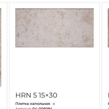
HRN 5
15×30
Плитка напольная
Артикул:
04-005094