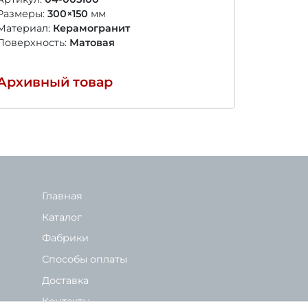
Размеры:
300×150
мм
Размеры
Материал:
Керамогранит
Материал
Поверхность:
Матовая
Поверхно
Архивный товар
Архивн
Главная
Каталог
Фабрики
Способы оплаты
Доставка
Контакты