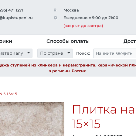
495) 471 1271
Москва
@kupistupeni.ru
Ежедневно с 9:00 до 21:00
(закрыт до завтра)
рики
Способы оплаты
Дост
материалу
По стране
Поиск:
ажа ступеней из клинкера и керамогранита, керамической пли
в регионы России.
N 5
15×15
Плитка н
15×15