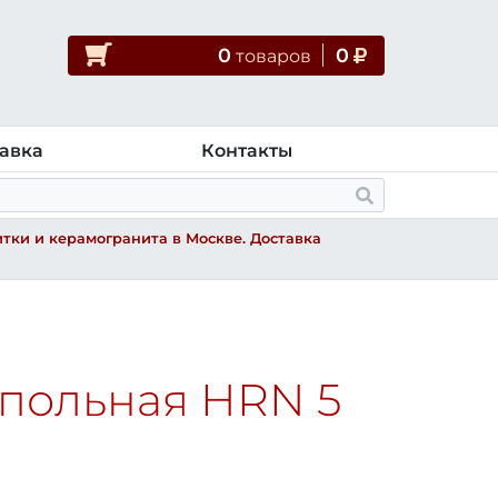
0
0
товар
ов
авка
Контакты
тки и керамогранита в Москве. Доставка
апольная HRN 5