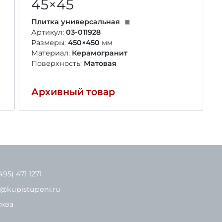
45×45
Плитка универсальная
Артикул:
03-011928
Размеры:
450×450
мм
Материал:
Керамогранит
Поверхность:
Матовая
Архивный товар
495) 471 1271
o@kupistupeni.ru
ква