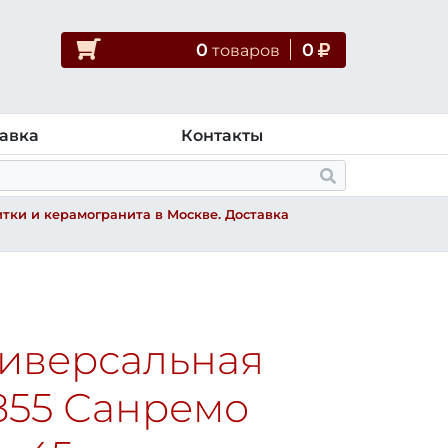
0
0
товар
ов
авка
Контакты
тки и керамогранита в Москве. Доставка
ниверсальная
855 Санремо