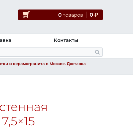
0
0
товар
ов
авка
Контакты
тки и керамогранита в Москве. Доставка
стенная
e
7,5×15