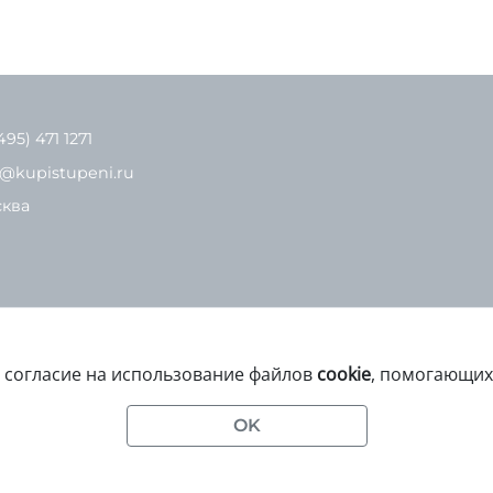
495) 471 1271
o@kupistupeni.ru
ква
е согласие на использование файлов
cookie
, помогающих 
ационный характер и ни при каких условиях не являются публи
OK
Статьи 437(2) ГК РФ.