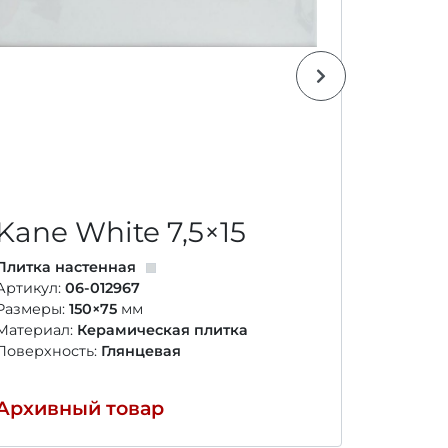
Kane White
7,5×15
Kane
Плитка настенная
Плитка н
Артикул:
06-012967
Артикул:
Размеры:
150×75
мм
Размеры
Материал:
Керамическая плитка
Материал
Поверхность:
Глянцевая
Поверхно
Архивный товар
Архивн