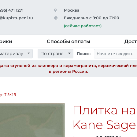
495) 471 1271
Москва
@kupistupeni.ru
Ежедневно с 9:00 до 21:00
(сейчас работает)
рики
Способы оплаты
Дост
материалу
По стране
Поиск:
ажа ступеней из клинкера и керамогранита, керамической пли
в регионы России.
ge
7,5×15
Плитка на
Kane Sag