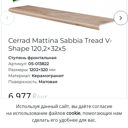
Cerrad Mattina Sabbia Tread V-
Shape
120,2×32
x5
Ступень фронтальная
Артикул:
05-013822
Размеры:
1202×320
мм
Материал:
Керамогранит
Поверхность:
Матовая
6 977
/шт.
Используя данный сайт, вы даёте согласие
В корзину
на использование файлов
cookie
, помогающих нам
сделать его удобнее для вас.