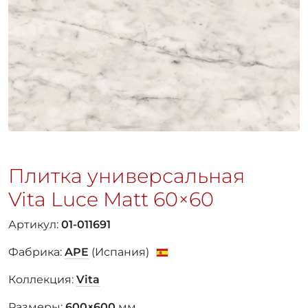
Плитка универсальная
Vita Luce Matt
60×60
Артикул:
01-011691
Фабрика:
APE
(Испания)
Коллекция:
Vita
Размеры:
600×600
мм