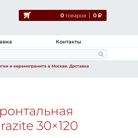
0
0
товар
ов
авка
Контакты
тки и керамогранита в Москве. Доставка
фронтальная
hrazite
30×120