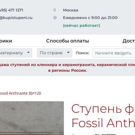
495) 471 1271
Москва
@kupistupeni.ru
Ежедневно с 9:00 до 21:00
(сейчас работает)
рики
Способы оплаты
Дост
материалу
По стране
Поиск:
ажа ступеней из клинкера и керамогранита, керамической пли
в регионы России.
ossil Anthrazite
30×120
Ступень 
Fossil Ant