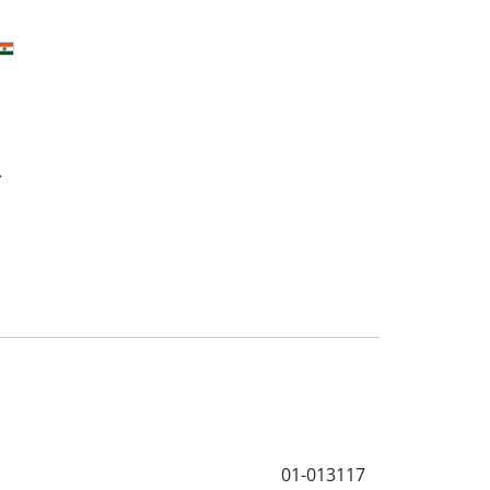
т
01-013117