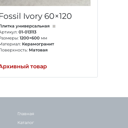
Fossil Ivory
60×120
Fossi
Плитка универсальная
Плитка у
Артикул:
01-013113
Артикул:
Размеры:
1200×600
мм
Размеры
Материал:
Керамогранит
Материал
Поверхность:
Матовая
Поверхно
Архивный товар
Архивн
Главная
Каталог